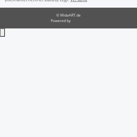
© MidaART.de
Powered by
JTL-Shop